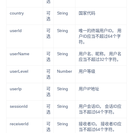
选
country
可
String
国家代码
选
userId
可
String
唯一的终端用户ID。 用
选
户ID应当不超过64个字
符。
userName
可
String
用户名、昵称。 用户名
选
应当不超过32个字符。
userLevel
可
Number
用户等级
选
userIp
可
String
用户IP地址
选
sessionId
可
String
用户会话ID。 会话ID应
选
当不超过64个字符。
receiverId
可
String
接收者ID。 接收者ID应
选
当不超过64个字符。