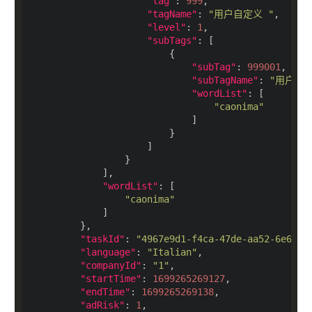
"tag"
: 
999
"tagName"
: 
"用户自定义 "
"level"
: 
1
"subTags"
"subTag"
: 
999001
"subTagName"
: 
"用户自
"wordList"
"caonima"
"wordList"
"caonima"
"taskId"
: 
"4967e9d1-f4ca-47de-aa52-6e6b03
"language"
: 
"Italian"
"companyId"
: 
"1"
"startTime"
: 
1699265269127
"endTime"
: 
1699265269138
"adRisk"
: 
1