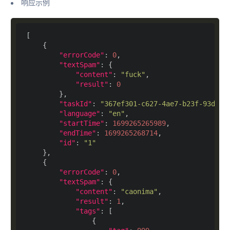
响应示例
"errorCode"
: 
0
"textSpam"
"content"
: 
"fuck"
"result"
: 
0
"taskId"
: 
"367ef301-c627-4ae7-b23f-93d821
"language"
: 
"en"
"startTime"
: 
1699265265989
"endTime"
: 
1699265268714
"id"
: 
"1"
"errorCode"
: 
0
"textSpam"
"content"
: 
"caonima"
"result"
: 
1
"tags"