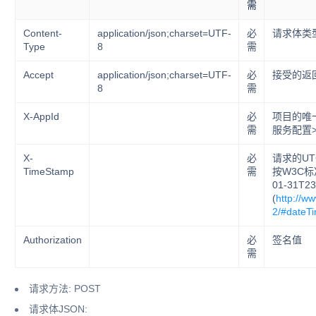
需
Content-
application/json;charset=UTF-
必
请求体类
Type
8
需
Accept
application/json;charset=UTF-
必
接受的返
8
需
X-AppId
必
项目的唯
需
服务配置
X-
必
请求的U
TimeStamp
需
按W3C标
01-31T23
(
http://w
2/#dateT
Authorization
必
签名值
需
请求方法: POST
请求体JSON: