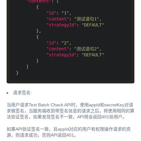
"contents"
"id"
: 
"1"
"content"
: 
"测试语句1"
"strategyId"
: 
"DEFAULT"
"id"
: 
"2"
"content"
: 
"测试语句2"
"strategyId"
: 
"DEFAULT"
请求签名:
当用户请求Text Batch Check API时，使用appId和secretKey对请
求做签名，当服务端收到带签名信息的请求之后，将使用相同的算
法验证签名，如果发现签名不一致，API将会返回401给用户。
如果API验证签名一致，且appId对应的用户有权限操作请求的资
源，则请求成功，否则API返回401。