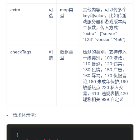
extra
可
map类
其他内容，可以传多个
选
型
key和value。比如传游
戏服务器和游戏版本两
个参数，传入方式：
“extra” : {“server”:
“123”,“version”:“456”}
checkTags
可
数组类
检测的类别，支持传入
选
型
一级类别，100:涉政，
110:暴恐，120:违禁，
130:色情，150:广告，
160:辱骂，170:仇恨言
论,180:未成年保护,190:
敏感热点,220:私人交
易，410: 违规表情,420:
昵称相关,999:自定义
请求体示例: