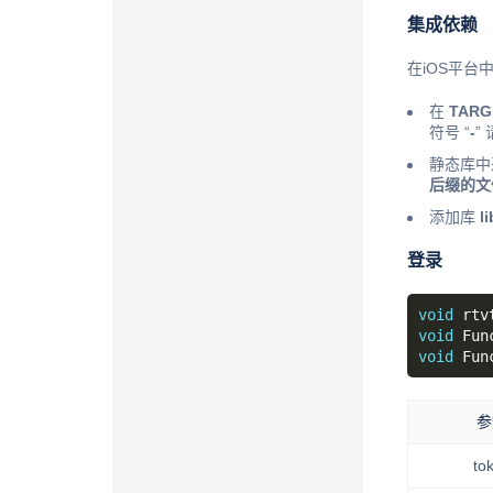
集成依赖
在iOS平台
在
TARGE
符号 “
-
”
静态库
后缀的文
添加库
l
登录
void
 rtv
void
void
 Fun
参
to