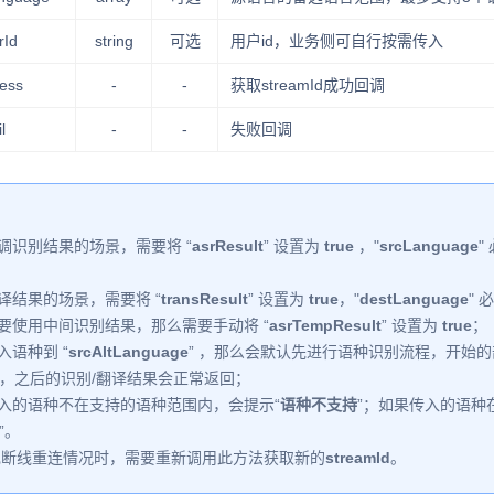
rId
string
可选
用户id，业务侧可自行按需传入
ess
-
-
获取streamId成功回调
l
-
-
失败回调
回调识别结果的场景，需要将 “
asrResult
” 设置为
true
，"
srcLanguage
"
翻译结果的场景，需要将 “
transResult
” 设置为
true
，"
destLanguage
"
需要使用中间识别结果，那么需要手动将 “
asrTempResult
” 设置为
true
；
入语种到 “
srcAltLanguage
” ，那么会默认先进行语种识别流程，开始的
，之后的识别/翻译结果会正常返回；
传入的语种不在支持的语种范围内，会提示“
语种不支持
”；如果传入的语种
”。
出现断线重连情况时，需要重新调用此方法获取新的
streamId
。