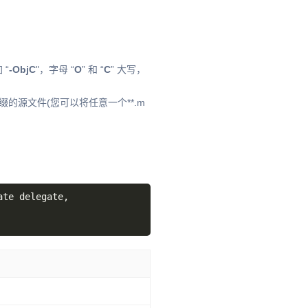
 “
-ObjC
"，字母 “
O
” 和 “
C
” 大写，
缀的源文件(您可以将任意一个**.m