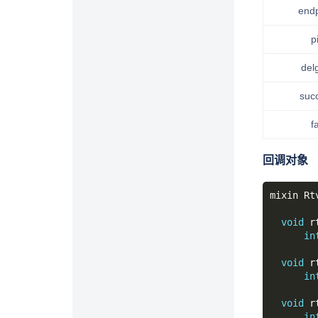
endp
p
del
suc
fa
回调对象
void
in
void
in
void
in