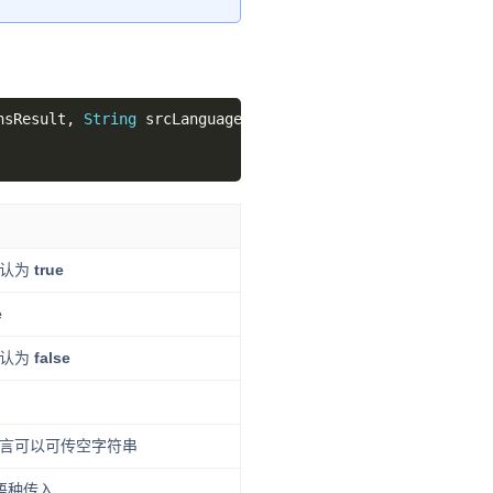
nsResult, 
String
 srcLanguage, 
String
 destLanguage, List[
默认为
true
e
默认为
false
言可以可传空字符串
语种传入