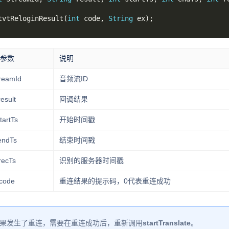
tvtReloginResult(
int
 code, 
String
参数
说明
reamId
音频流ID
result
回调结果
tartTs
开始时间戳
endTs
结束时间戳
recTs
识别的服务器时间戳
code
重连结果的提示码，0代表重连成功
果发生了重连，需要在重连成功后，重新调用
startTranslate
。