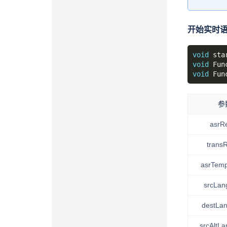
开始实时
void
 sta
void
 Fun
void
 Fun
参
asrRe
transR
asrTemp
srcLan
destLa
srcAltL