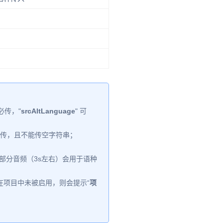
 必传，"
srcAltLanguage
" 可
 必传，且不能传空字符串；
部分音频（3s左右）会用于语种
在项目中未被启用，则会提示“
项