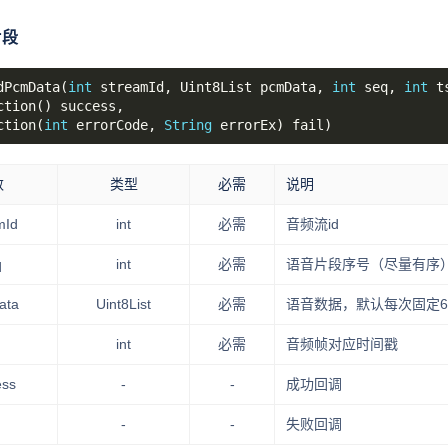
片段
dPcmData(
int
 streamId, Uint8List pcmData, 
int
 seq, 
int
ction(
int
 errorCode, 
String
数
类型
必需
说明
mId
int
必需
音频流id
q
int
必需
语音片段序号（尽量有序
ata
Uint8List
必需
语音数据，默认每次固定6
int
必需
音频帧对应时间戳
ess
-
-
成功回调
-
-
失败回调