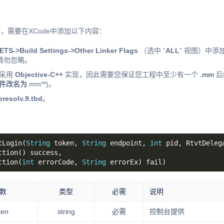
中，需要在XCode中添加以下内容：
TS->Build Settings->Other Linker Flags
（选中 “
ALL
” 视图）中添加
 请勿忽略。
中采用
Objective-C++
实现，因此需要您保证您工程中至少有一个
.mm
后
件改名为
.mm**)。
ibresolv.9.tbd
。
tLogin(
String
 token, 
String
 endpoint, 
int
ction(
int
 errorCode, 
String
数
类型
必需
说明
ken
string
必需
控制台提供