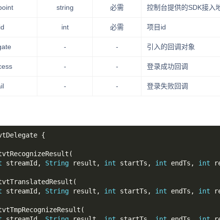
oint
string
必需
控制台提供的SDK接入
id
int
必需
项目id
gate
-
-
引入的回调对象
cess
-
-
登录成功回调
il
-
-
登录失败回调
t
 streamId, 
String
 result, 
int
 startTs, 
int
 endTs, 
int
t
 streamId, 
String
 result, 
int
 startTs, 
int
 endTs, 
int
t
 streamId, 
String
 result, 
int
 startTs, 
int
 endTs, 
int