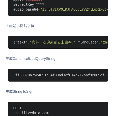
secrectKey
audio_base64
=
"IyFBTVItV0IKJFACQCLrVZflEqx2xCbkB6p
下面是示例请求体
{
"text"
:
"您好，欢迎来到云上曲率."
,
"language"
:
"zh-CN"
生成CanonicalizedQueryString
生成StringToSign
POST
