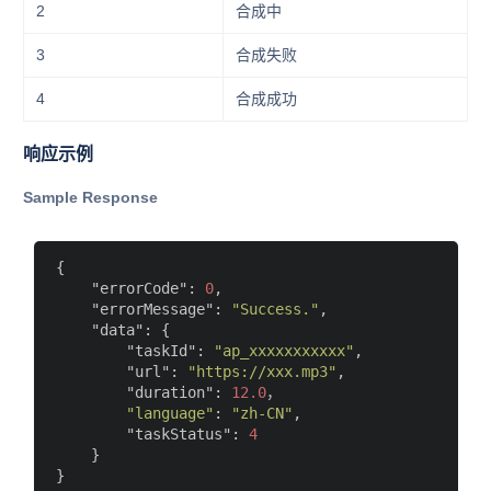
2
合成中
3
合成失败
4
合成成功
响应示例
Sample Response
{

"errorCode"
: 
0
,

"errorMessage"
: 
"Success."
,

"data"
: {

"taskId"
: 
"ap_xxxxxxxxxxx"
,

"url"
: 
"https://xxx.mp3"
,

"duration"
: 
12.0
，

"language"
: 
"zh-CN"
,

"taskStatus"
: 
4
    }
