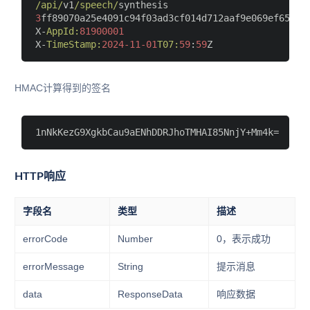
/api/
v1
/speech/
3
ff89070a25e4091c94f03ad3cf014d712aaf9e069ef654b0e
X-
AppId:
81900001
X-
TimeStamp:
2024
-11
-01
T07:
59
:
59
HMAC计算得到的签名
HTTP响应
字段名
类型
描述
errorCode
Number
0，表示成功
errorMessage
String
提示消息
data
ResponseData
响应数据