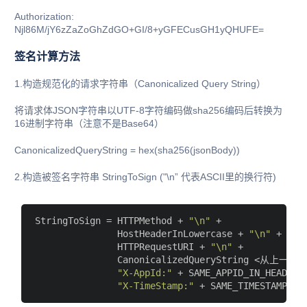
Authorization:
Njl86M/jY6zZaZoGhZdGO+GI/8+yGFECusGH1yQHUFE=
签名计算方法
1.构造规范化的请求字符串（Canonicalized Query String）
将请求体JSON字符串以UTF-8字符编码做sha256编码后转换为
16进制字符串（注意不是Base64）
CanonicalizedQueryString = hex(sha256(jsonBody))
2.构造被签名字符串 StringToSign ("\n” 代表ASCII里的换行符)
StringToSign = HTTPMethod + 
"\n"
 +

               HostHeaderInLowercase + 
"\n"
 +

               HTTPRequestURI + 
"\n"
 +

               CanonicalizedQueryString 
<从上一步得
"X-AppId:"
 + SAME_APPID_IN_HEADER 
"X-TimeStamp:"