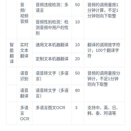
音
音频违规检测：多
50
音频的调用量按1
频/
语言
分钟计算，不足1
视频
分钟则向下取整
音频
音频性别检测：检
10
测音频中用户的性
别
智
实时
通用文本机器翻译
10
翻译的调用按字符
能
文本
计，100个翻译字
翻
翻译
符
定制文本机器翻译
20
译
语音
语音转文字（多语
50
音频的调用量按分
识别
言）
钟计，不足1分钟
则向下取整
语音
语音转文字（多语
80
翻译
言）
多语
多语言图文OCR
3
支持中、英、日、
言
韩、泰、阿语等
OCR