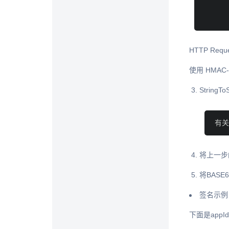
HTTP Re
使用 HMA
Strin
有关
将上一步
将BASE6
签名示例
下面是appId 