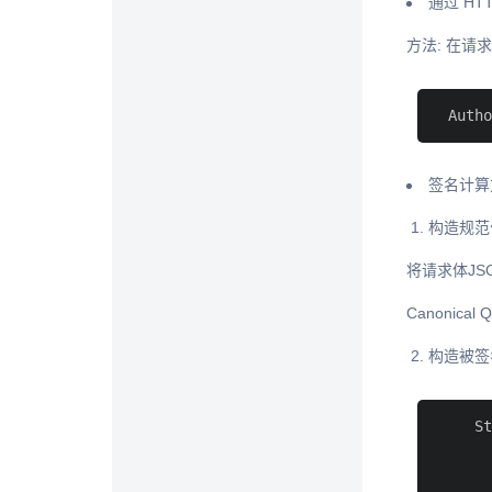
通过 HTT
方法: 在请求
 Autho
签名计算
构造规范化的
将请求体JS
Canonical Q
构造被签名字
    St
      
      
      