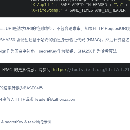
"X-AppId:"
 + SAME_APPID_IN_HEADER + 
"\n"
 +

"X-TimeStamp:"
quest URI是请求URI的绝对路径，不包含请求串。如果HTTP RequestUR
C-SHA256 协议创建基于哈希的消息身份验证代码 (HMAC)，然后计算签
gToSign作为签名字符串，secretKey作为秘钥，SHA256作为哈希算法
 HMAC 的更多信息，请参阅 
https:
//tools.ietf.org/html/rfc2
的结果转换为BASE64串
4串放入HTTP请求Header的Authorization
& secretKey & taskId的示例