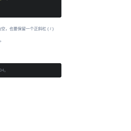
I为空，也要保留一个正斜杠 ( / )
名。
104。