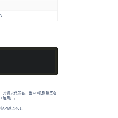
D
“中获取）对请求做签名，当API收到带签名
01给用户。
PI返回401。