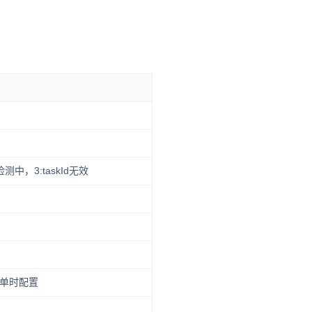
中，3:taskId无效
单时配置