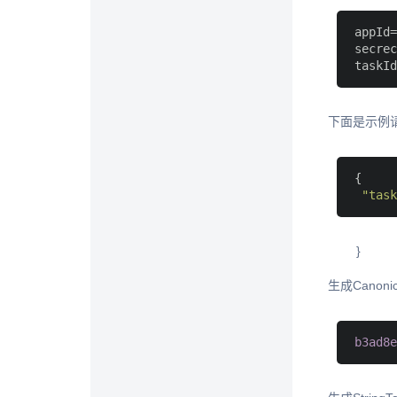
appId
=
secrec
taskId
下面是示例
{

"task
}
生成Canonica
b3ad8e