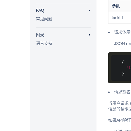
参数
FAQ
taskId
常见问题
请求体示
附录
语言支持
JSON re
"t
请求签名
当用户请求 R
信息的请求
如果API验