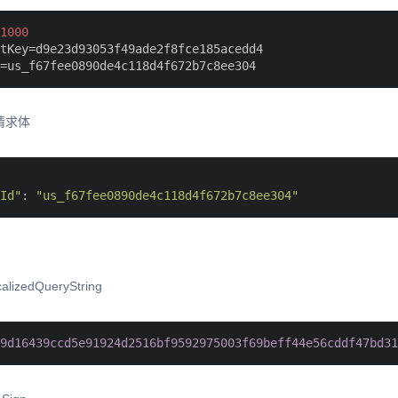
1000
tKey
请求体
Id"
: 
"us_f67fee0890de4c118d4f672b7c8ee304"
lizedQueryString
9d16439ccd5e91924d2516bf9592975003f69beff44e56cddf47bd31