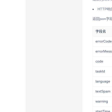
HTTP响
返回json
字段名
errorCode
errorMes
code
taskId
language
textSpam
warning
startTime