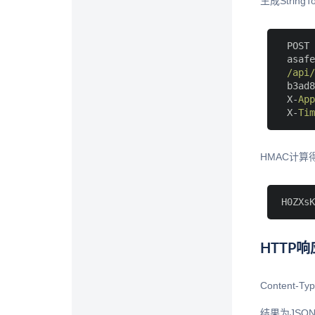
生成StringTo
 POST

 asafe
/api/
 b3ad8
 X-
App
 X-
Tim
HMAC计算
HTTP响
Content-Typ
结果为JSO