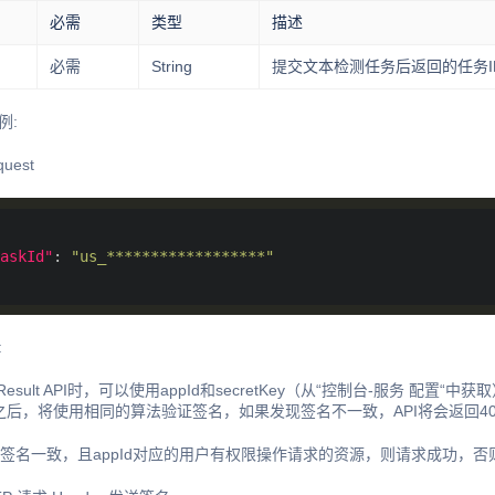
必需
类型
描述
必需
String
提交文本检测任务后返回的任务I
例:
quest
askId"
: 
"us_******************"
:
esult API时，可以使用appId和secretKey（从“控制台-服务 配置
之后，将使用相同的算法验证签名，如果发现签名不一致，API将会返回4
证签名一致，且appId对应的用户有权限操作请求的资源，则请求成功，否则A