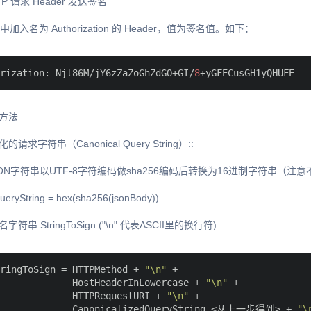
P 请求 Header 发送签名
中加入名为 Authorization 的 Header，值为签名值。如下：
rization:
 Njl86M/jY6zZaZoGhZdGO+GI/
8
方法
请求字符串（Canonical Query String）::
ON字符串以UTF-8字符编码做sha256编码后转换为16进制字符串（注意不
ueryString = hex(sha256(jsonBody))
符串 StringToSign ("\n" 代表ASCII里的换行符)
ringToSign = HTTPMethod + 
"\n"
 +

             HostHeaderInLowercase + 
"\n"
 +

             HTTPRequestURI + 
"\n"
 +

             CanonicalizedQueryString 
<从上一步得到>
 + 
"\