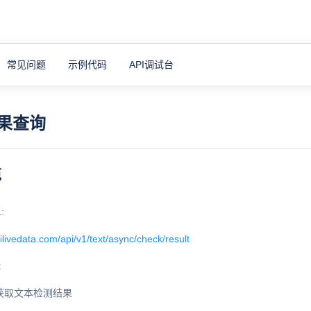
常见问题
示例代码
API调试台
果查询
范
:
e.ilivedata.com/api/v1/text/async/check/result
:
获取文本检测结果