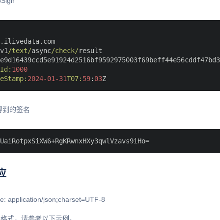
Sign
.ilivedata.com

v1
/text/
async
/check/
result

e9d16439ccd5e91924d2516bf9592975003f69beff44e56cddf47bd31
Id:
1000
eStamp:
2024
-01
-31
T07:
59
:
03
得到的签名
应
e: application/json;charset=UTF-8
N格式，请参考以下示例。