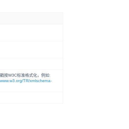
戳按W3C标准格式化，例如:
//www.w3.org/TR/xmlschema-