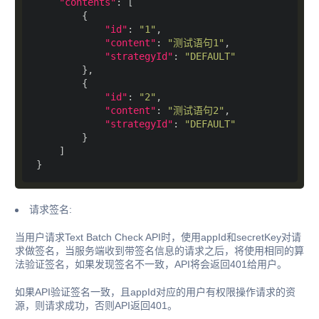
"contents"
"id"
: 
"1"
"content"
: 
"测试语句1"
"strategyId"
: 
"DEFAULT"
"id"
: 
"2"
"content"
: 
"测试语句2"
"strategyId"
: 
"DEFAULT"
请求签名:
当用户请求Text Batch Check API时，使用appId和secretKey对请
求做签名，当服务端收到带签名信息的请求之后，将使用相同的算
法验证签名，如果发现签名不一致，API将会返回401给用户。
如果API验证签名一致，且appId对应的用户有权限操作请求的资
源，则请求成功，否则API返回401。