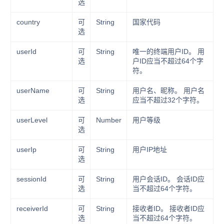
选
country
可
String
国家代码
选
userId
可
String
唯一的终端用户ID。 用
选
户ID应当不超过64个字
符。
userName
可
String
用户名、昵称。 用户名
选
应当不超过32个字符。
userLevel
可
Number
用户等级
选
userIp
可
String
用户IP地址
选
sessionId
可
String
用户会话ID。 会话ID应
选
当不超过64个字符。
receiverId
可
String
接收者ID。 接收者ID应
选
当不超过64个字符。