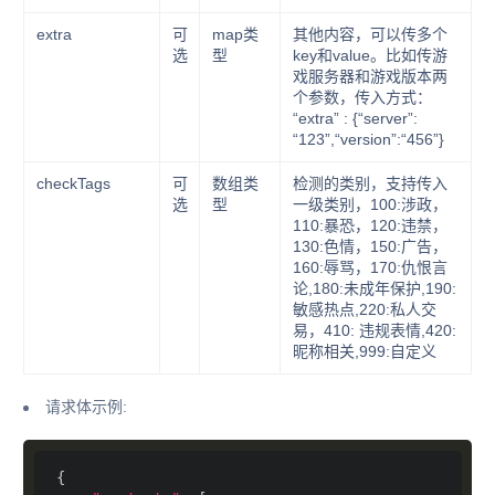
extra
可
map类
其他内容，可以传多个
选
型
key和value。比如传游
戏服务器和游戏版本两
个参数，传入方式：
“extra” : {“server”:
“123”,“version”:“456”}
checkTags
可
数组类
检测的类别，支持传入
选
型
一级类别，100:涉政，
110:暴恐，120:违禁，
130:色情，150:广告，
160:辱骂，170:仇恨言
论,180:未成年保护,190:
敏感热点,220:私人交
易，410: 违规表情,420:
昵称相关,999:自定义
请求体示例: