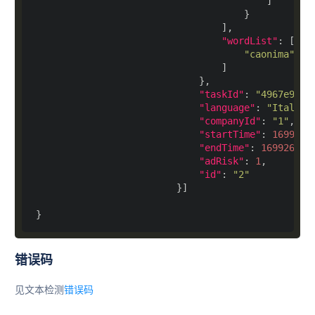
"wordList"
"caonima"
"taskId"
: 
"4967e9d1-
"language"
: 
"Italian
"companyId"
: 
"1"
"startTime"
: 
1699265
"endTime"
: 
169926526
"adRisk"
: 
1
"id"
: 
"2"
错误码
见文本检测
错误码