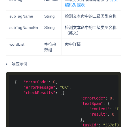
编码对照表
subTagName
String
检测文本命中的二级类型名称
subTagNameEn
String
检测文本命中的二级类型名称
（英文）
wordList
字符串
命中详情
数组
响应示例
{   
"errorCode"
: 
0
"errorMessage"
: 
"OK"
"checkResults"
"errorCode"
: 
0
"textSpam"
"content"
: 
"fuck
"result"
: 
0
"taskId"
: 
"367ef301-