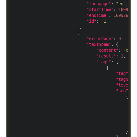
"language"
: 
"en"
"startTime"
: 
1699265
"endTime"
: 
169926526
"id"
: 
"1"
"errorCode"
: 
0
"textSpam"
"content"
: 
"caon
"result"
: 
1
"tags"
"tag"
: 
9
"tagName
"level"
:
"subTags