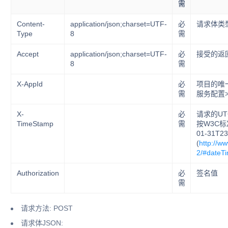
需
Content-
application/json;charset=UTF-
必
请求体类
Type
8
需
Accept
application/json;charset=UTF-
必
接受的返
8
需
X-AppId
必
项目的唯
需
服务配置
X-
必
请求的U
TimeStamp
需
按W3C标
01-31T23
(
http://w
2/#dateT
Authorization
必
签名值
需
请求方法: POST
请求体JSON: